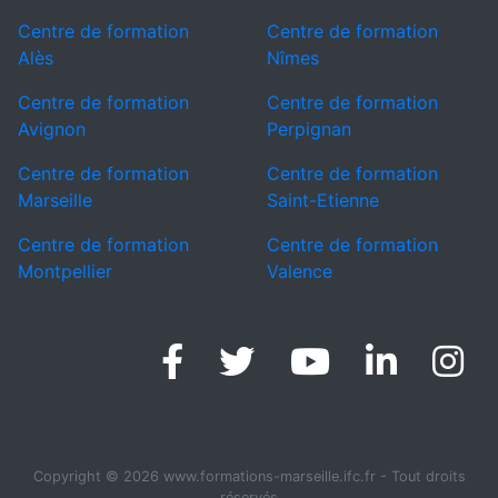
Centre de formation
Centre de formation
Alès
Nîmes
Centre de formation
Centre de formation
Avignon
Perpignan
Centre de formation
Centre de formation
Marseille
Saint-Etienne
Centre de formation
Centre de formation
Montpellier
Valence
Facebook
Twitter
Linke
I
Youtube
Copyright © 2026 www.formations-marseille.ifc.fr - Tout droits
réservés