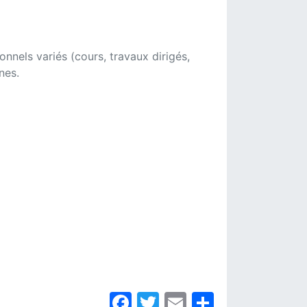
nels variés (cours, travaux dirigés,
nes.
Facebook
Twitter
Email
Partager