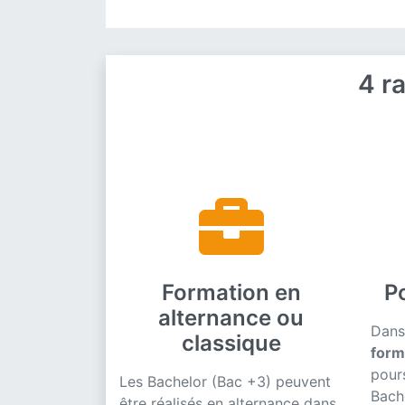
4 r
Formation en
P
alternance ou
Dans
classique
form
pour
Les Bachelor (Bac +3) peuvent
Bach
être réalisés en alternance dans