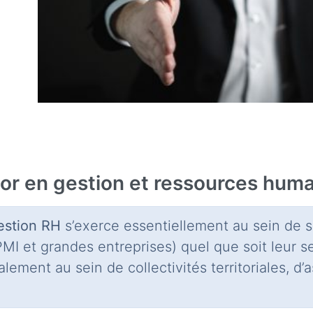
or en gestion et ressources hum
estion RH
s’exerce essentiellement au sein de 
I et grandes entreprises) quel que soit leur se
galement au sein de collectivités territoriales, d